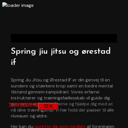
Hop
til
indhold
Spring jiu jitsu og ørestad
if
Spring Jiu Jitsu og Ørestad IF er din genvej til en
sundere og stærkere krop samt en bedre mental
tilstand gennem kampidræt. Vores erfarne
instruktører og træningsfællesskab vil guide dig
gennem træningsøvelserne og hjælpe dig med at
TILMELDING
MENU
nå dine træningsmål. Vi har hold der passer til alle
niveauer og aldre.
Her kan du
oprette dig som medlem
af foreningen